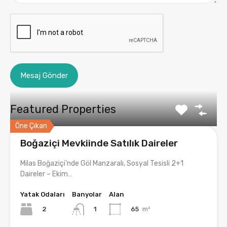
Featured Properties
Öne Çıkan
Boğaziçi Mevkiinde Satılık Daireler
Milas Boğaziçi’nde Göl Manzaralı, Sosyal Tesisli 2+1
Daireler – Ekim…
Yatak Odaları
Banyolar
Alan
2
65
m²
1