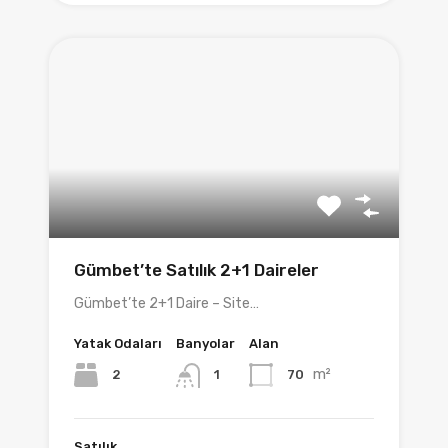
Gümbet’te Satılık 2+1 Daireler
Gümbet’te 2+1 Daire – Site…
Yatak Odaları
Banyolar
Alan
m²
2
70
1
Satılık