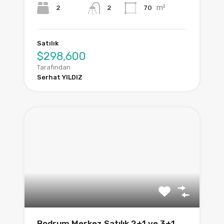
m²
2
70
2
Satılık
$298,600
Tarafından
Serhat YILDIZ
Bodrum Merkez Satılık 2+1 ve 3+1